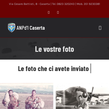
Salta
Via Cesare Battisti, 8 - Caserta | Tel. 0823 320243 | Mob. 351 9230381
al
Facebook
X
contenuto
Le vostre foto