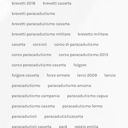
brevetti 2018
brevetti caserta
brevetti paracadutismo
brevetti paracadutismo caserta
brevetti paracadutismo militare
brevetto militare
caserta
corsisti
corso di paracadutismo
corso paracadutismo
corso paracadutismo 2013
corso paracadutismo caserta
folgore
folgore caserta
forze armate
lanci 2009
lancio
paracadutismo
paracadutismo ancona
paracadutismo campania
paracadutismo capua
paracadutismo caserta
paracadutismo fermo
paracadutisti
paracadutisticaserta
paracadutisti caserta
parà
reggio emilia