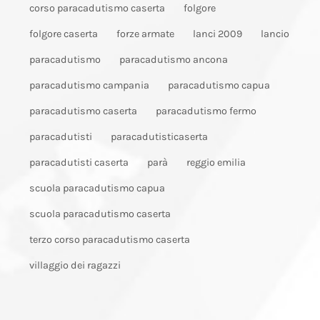
corso paracadutismo caserta
folgore
folgore caserta
forze armate
lanci 2009
lancio
paracadutismo
paracadutismo ancona
paracadutismo campania
paracadutismo capua
paracadutismo caserta
paracadutismo fermo
paracadutisti
paracadutisticaserta
paracadutisti caserta
parà
reggio emilia
scuola paracadutismo capua
scuola paracadutismo caserta
terzo corso paracadutismo caserta
villaggio dei ragazzi