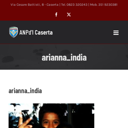
Salta
Via Cesare Battisti, 8 - Caserta | Tel. 0823 320243 | Mob. 351 9230381
al
Facebook
X
contenuto
arianna_india
arianna_india