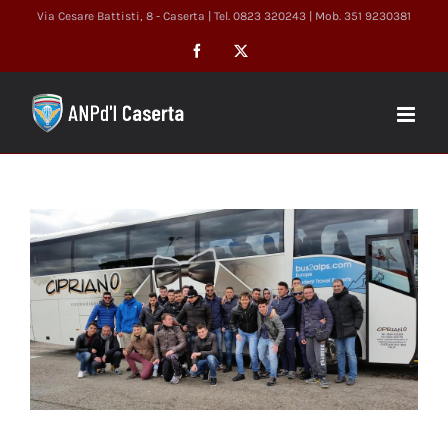
Salta
Via Cesare Battisti, 8 - Caserta | Tel. 0823 320243 | Mob. 351 9230381
al
Facebook
X
contenuto