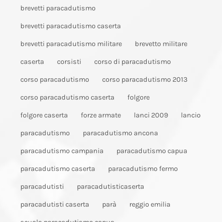
brevetti paracadutismo
brevetti paracadutismo caserta
brevetti paracadutismo militare
brevetto militare
caserta
corsisti
corso di paracadutismo
corso paracadutismo
corso paracadutismo 2013
corso paracadutismo caserta
folgore
folgore caserta
forze armate
lanci 2009
lancio
paracadutismo
paracadutismo ancona
paracadutismo campania
paracadutismo capua
paracadutismo caserta
paracadutismo fermo
paracadutisti
paracadutisticaserta
paracadutisti caserta
parà
reggio emilia