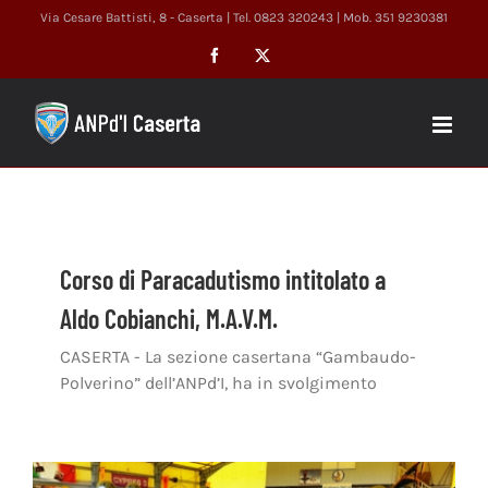
Salta
Via Cesare Battisti, 8 - Caserta | Tel. 0823 320243 | Mob. 351 9230381
al
Facebook
X
contenuto
Corso di Paracadutismo intitolato a
Aldo Cobianchi, M.A.V.M.
CASERTA - La sezione casertana “Gambaudo-
Polverino” dell’ANPd’I, ha in svolgimento