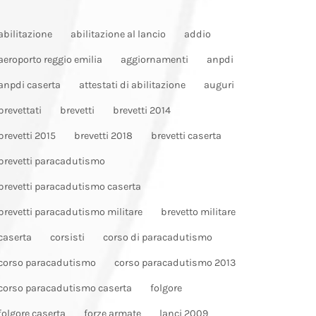
abilitazione
abilitazione al lancio
addio
aeroporto reggio emilia
aggiornamenti
anpdi
anpdi caserta
attestati di abilitazione
auguri
brevettati
brevetti
brevetti 2014
brevetti 2015
brevetti 2018
brevetti caserta
brevetti paracadutismo
brevetti paracadutismo caserta
brevetti paracadutismo militare
brevetto militare
caserta
corsisti
corso di paracadutismo
corso paracadutismo
corso paracadutismo 2013
corso paracadutismo caserta
folgore
folgore caserta
forze armate
lanci 2009