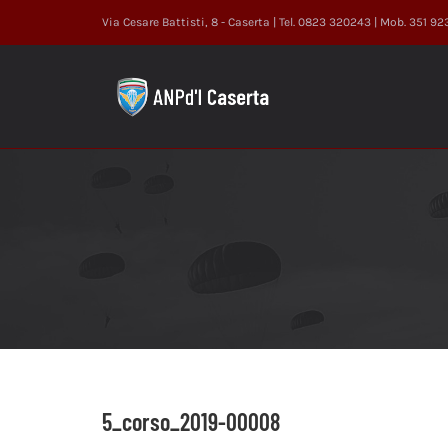
Salta
Via Cesare Battisti, 8 - Caserta | Tel. 0823 320243 | Mob. 351 9
al
contenuto
5_corso_2019-00008