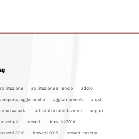
ag
abilitazione
abilitazione al lancio
addio
aeroporto reggio emilia
aggiornamenti
anpdi
anpdi caserta
attestati di abilitazione
auguri
brevettati
brevetti
brevetti 2014
brevetti 2015
brevetti 2018
brevetti caserta