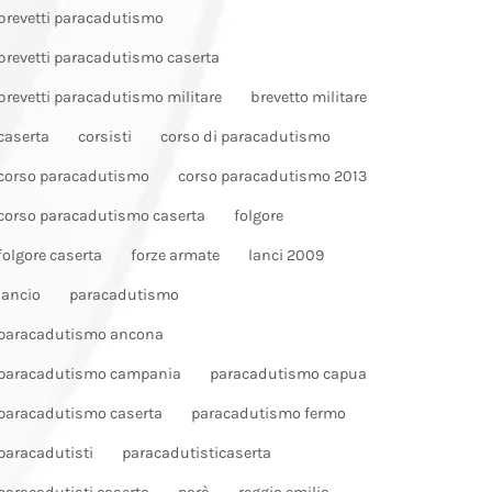
brevetti paracadutismo
brevetti paracadutismo caserta
brevetti paracadutismo militare
brevetto militare
caserta
corsisti
corso di paracadutismo
corso paracadutismo
corso paracadutismo 2013
corso paracadutismo caserta
folgore
folgore caserta
forze armate
lanci 2009
lancio
paracadutismo
paracadutismo ancona
paracadutismo campania
paracadutismo capua
paracadutismo caserta
paracadutismo fermo
paracadutisti
paracadutisticaserta