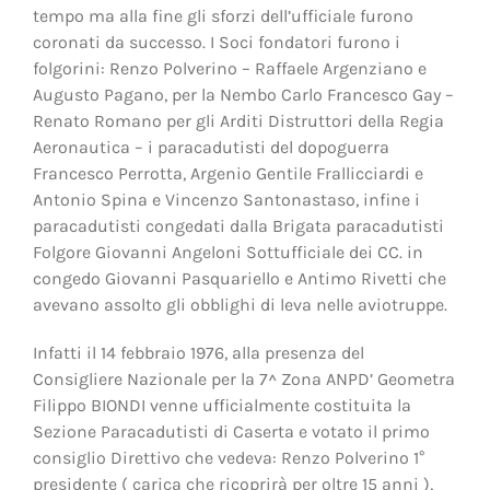
tempo ma alla fine gli sforzi dell’ufficiale furono
coronati da successo. I Soci fondatori furono i
folgorini: Renzo Polverino – Raffaele Argenziano e
Augusto Pagano, per la Nembo Carlo Francesco Gay –
Renato Romano per gli Arditi Distruttori della Regia
Aeronautica – i paracadutisti del dopoguerra
Francesco Perrotta, Argenio Gentile Frallicciardi e
Antonio Spina e Vincenzo Santonastaso, infine i
paracadutisti congedati dalla Brigata paracadutisti
Folgore Giovanni Angeloni Sottufficiale dei CC. in
congedo Giovanni Pasquariello e Antimo Rivetti che
avevano assolto gli obblighi di leva nelle aviotruppe.
Infatti il 14 febbraio 1976, alla presenza del
Consigliere Nazionale per la 7^ Zona ANPD’ Geometra
Filippo BIONDI venne ufficialmente costituita la
Sezione Paracadutisti di Caserta e votato il primo
consiglio Direttivo che vedeva: Renzo Polverino 1°
presidente ( carica che ricoprirà per oltre 15 anni ),