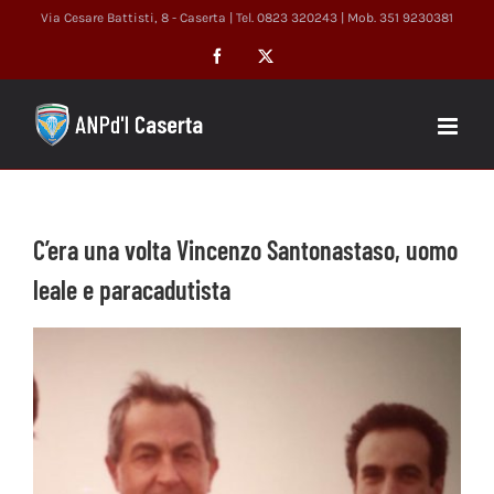
Salta
Via Cesare Battisti, 8 - Caserta | Tel. 0823 320243 | Mob. 351 9230381
al
Facebook
X
contenuto
C’era una volta Vincenzo Santonastaso, uomo
leale e paracadutista
Ingrandisci
immagine