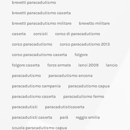
brevetti paracadutismo
brevetti paracadutismo caserta
brevetti paracadutismo militare
brevetto militare
caserta
corsisti
corso di paracadutismo
corso paracadutismo
corso paracadutismo 2013
corso paracadutismo caserta
folgore
folgore caserta
forze armate
lanci 2009
lancio
paracadutismo
paracadutismo ancona
paracadutismo campania
paracadutismo capua
paracadutismo caserta
paracadutismo fermo
paracadutisti
paracadutisticaserta
paracadutisti caserta
parà
reggio emilia
scuola paracadutismo capua