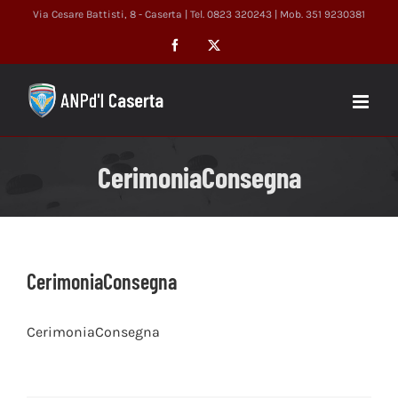
Salta
Via Cesare Battisti, 8 - Caserta | Tel. 0823 320243 | Mob. 351 9230381
al
Facebook
X
contenuto
CerimoniaConsegna
CerimoniaConsegna
CerimoniaConsegna