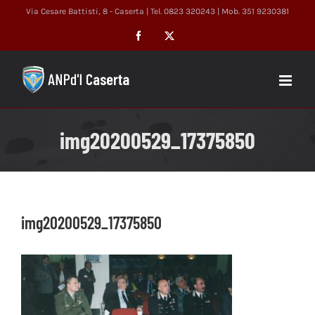
Salta
Via Cesare Battisti, 8 - Caserta | Tel. 0823 320243 | Mob. 351 9230381
al
Facebook
X
contenuto
img20200529_17375850
img20200529_17375850