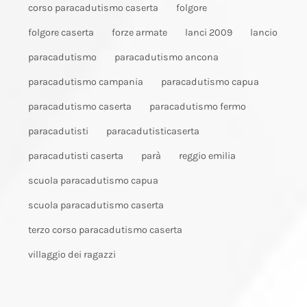
corso paracadutismo caserta
folgore
folgore caserta
forze armate
lanci 2009
lancio
paracadutismo
paracadutismo ancona
paracadutismo campania
paracadutismo capua
paracadutismo caserta
paracadutismo fermo
paracadutisti
paracadutisticaserta
paracadutisti caserta
parà
reggio emilia
scuola paracadutismo capua
scuola paracadutismo caserta
terzo corso paracadutismo caserta
villaggio dei ragazzi