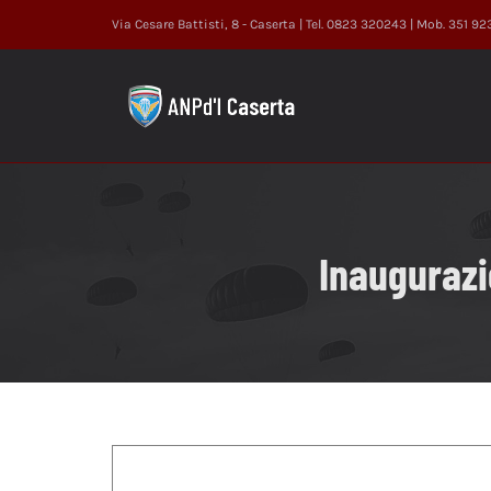
Salta
Via Cesare Battisti, 8 - Caserta | Tel. 0823 320243 | Mob. 351 9
al
contenuto
Inaugurazi