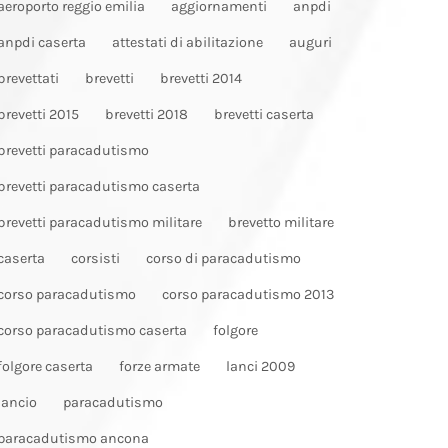
aeroporto reggio emilia
aggiornamenti
anpdi
anpdi caserta
attestati di abilitazione
auguri
brevettati
brevetti
brevetti 2014
brevetti 2015
brevetti 2018
brevetti caserta
brevetti paracadutismo
brevetti paracadutismo caserta
brevetti paracadutismo militare
brevetto militare
caserta
corsisti
corso di paracadutismo
corso paracadutismo
corso paracadutismo 2013
corso paracadutismo caserta
folgore
folgore caserta
forze armate
lanci 2009
lancio
paracadutismo
paracadutismo ancona