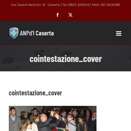
Salta
Via Cesare Battisti, 8 - Caserta | Tel. 0823 320243 | Mob. 351 9230381
al
Facebook
X
contenuto
cointestazione_cover
cointestazione_cover