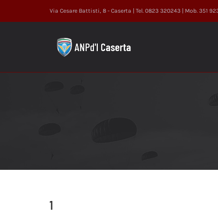
Salta
Via Cesare Battisti, 8 - Caserta | Tel. 0823 320243 | Mob. 351 9
al
contenuto
1