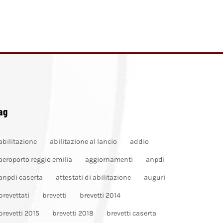
ag
abilitazione
abilitazione al lancio
addio
aeroporto reggio emilia
aggiornamenti
anpdi
anpdi caserta
attestati di abilitazione
auguri
brevettati
brevetti
brevetti 2014
brevetti 2015
brevetti 2018
brevetti caserta