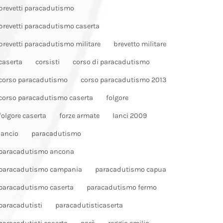
brevetti paracadutismo
brevetti paracadutismo caserta
brevetti paracadutismo militare
brevetto militare
caserta
corsisti
corso di paracadutismo
corso paracadutismo
corso paracadutismo 2013
corso paracadutismo caserta
folgore
folgore caserta
forze armate
lanci 2009
lancio
paracadutismo
paracadutismo ancona
paracadutismo campania
paracadutismo capua
paracadutismo caserta
paracadutismo fermo
paracadutisti
paracadutisticaserta