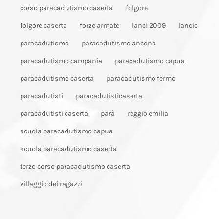
corso paracadutismo caserta
folgore
folgore caserta
forze armate
lanci 2009
lancio
paracadutismo
paracadutismo ancona
paracadutismo campania
paracadutismo capua
paracadutismo caserta
paracadutismo fermo
paracadutisti
paracadutisticaserta
paracadutisti caserta
parà
reggio emilia
scuola paracadutismo capua
scuola paracadutismo caserta
terzo corso paracadutismo caserta
villaggio dei ragazzi