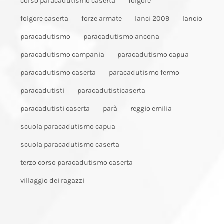
corso paracadutismo caserta
folgore
folgore caserta
forze armate
lanci 2009
lancio
paracadutismo
paracadutismo ancona
paracadutismo campania
paracadutismo capua
paracadutismo caserta
paracadutismo fermo
paracadutisti
paracadutisticaserta
paracadutisti caserta
parà
reggio emilia
scuola paracadutismo capua
scuola paracadutismo caserta
terzo corso paracadutismo caserta
villaggio dei ragazzi