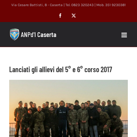
Salta
Via Cesare Battisti, 8 - Caserta | Tel. 0823 320243 | Mob. 351 9230381
al
Facebook
X
contenuto
Lanciati gli allievi del 5° e 6° corso 2017
Ingrandisci
immagine