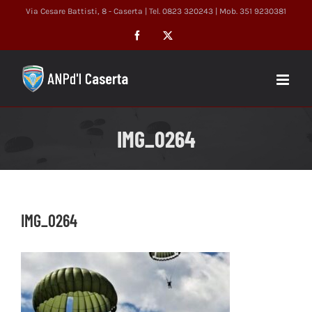
Salta
Via Cesare Battisti, 8 - Caserta | Tel. 0823 320243 | Mob. 351 9230381
al
Facebook
X
contenuto
IMG_0264
IMG_0264