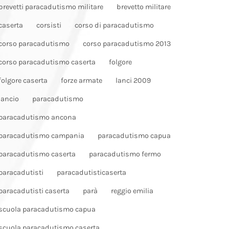
brevetti paracadutismo militare
brevetto militare
caserta
corsisti
corso di paracadutismo
corso paracadutismo
corso paracadutismo 2013
corso paracadutismo caserta
folgore
folgore caserta
forze armate
lanci 2009
lancio
paracadutismo
paracadutismo ancona
paracadutismo campania
paracadutismo capua
paracadutismo caserta
paracadutismo fermo
paracadutisti
paracadutisticaserta
paracadutisti caserta
parà
reggio emilia
scuola paracadutismo capua
scuola paracadutismo caserta