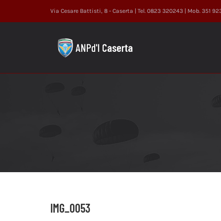
Salta
Via Cesare Battisti, 8 - Caserta | Tel. 0823 320243 | Mob. 351 9
al
contenuto
IMG_0053