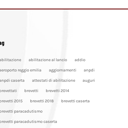
ag
abilitazione
abilitazione al lancio
addio
aeroporto reggio emilia
aggiornamenti
anpdi
anpdi caserta
attestati di abilitazione
auguri
brevettati
brevetti
brevetti 2014
brevetti 2015
brevetti 2018
brevetti caserta
brevetti paracadutismo
brevetti paracadutismo caserta