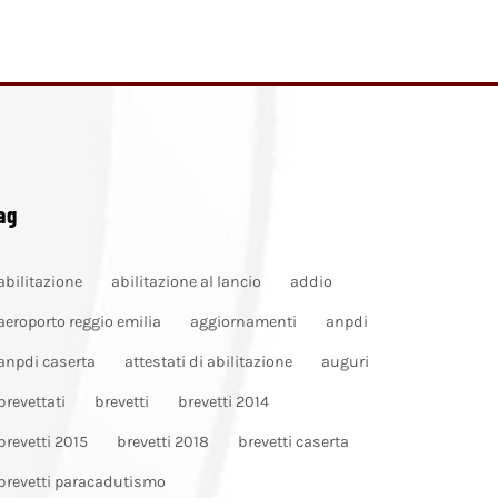
ag
abilitazione
abilitazione al lancio
addio
aeroporto reggio emilia
aggiornamenti
anpdi
anpdi caserta
attestati di abilitazione
auguri
brevettati
brevetti
brevetti 2014
brevetti 2015
brevetti 2018
brevetti caserta
brevetti paracadutismo