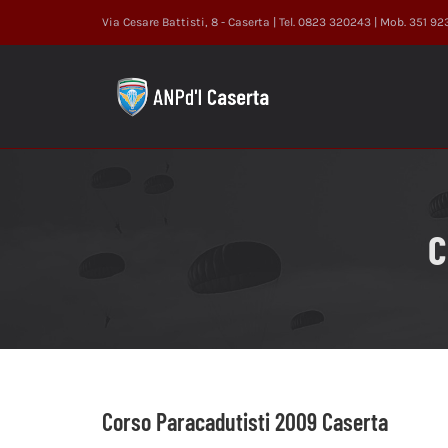
Salta
Via Cesare Battisti, 8 - Caserta | Tel. 0823 320243 | Mob. 351 9
al
contenuto
C
Corso Paracadutisti 2009 Caserta