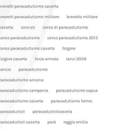
brevetti paracadutismo caserta
brevetti paracadutismo militare
brevetto militare
caserta
corsisti
corso di paracadutismo
corso paracadutismo
corso paracadutismo 2013
corso paracadutismo caserta
folgore
folgore caserta
forze armate
lanci 2009
lancio
paracadutismo
paracadutismo ancona
paracadutismo campania
paracadutismo capua
paracadutismo caserta
paracadutismo fermo
paracadutisti
paracadutisticaserta
paracadutisti caserta
parà
reggio emilia