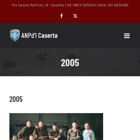
Salta
Via Cesare Battisti, 8 - Caserta | Tel. 0823 320243 | Mob. 351 9230381
al
Facebook
X
contenuto
2005
2005