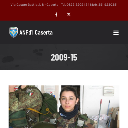
Salta
Via Cesare Battisti, 8 - Caserta | Tel. 0823 320243 | Mob. 351 9230381
al
Facebook
X
contenuto
2009-15
Ingrandisci
immagine