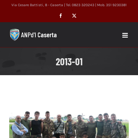
Salta
Via Cesare Battisti, 8 - Caserta | Tel. 0823 320243 | Mob. 351 9230381
al
Facebook
X
contenuto
2013-01
Ingrandisci
immagine