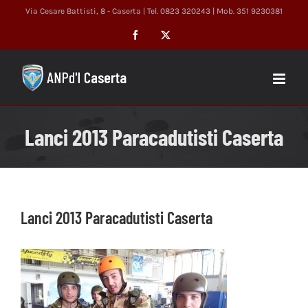
Salta
Via Cesare Battisti, 8 - Caserta | Tel. 0823 320243 | Mob. 351 9230381
al
Facebook
X
contenuto
Lanci 2013 Paracadutisti Caserta
Lanci 2013 Paracadutisti Caserta