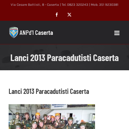
Salta
Via Cesare Battisti, 8 - Caserta | Tel. 0823 320243 | Mob. 351 9230381
al
Facebook
X
contenuto
Lanci 2013 Paracadutisti Caserta
Lanci 2013 Paracadutisti Caserta