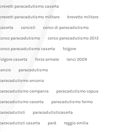
brevetti paracadutismo caserta
brevetti paracadutismo militare
brevetto militare
caserta
corsisti
corso di paracadutismo
corso paracadutismo
corso paracadutismo 2013
corso paracadutismo caserta
folgore
folgore caserta
forze armate
lanci 2009
lancio
paracadutismo
paracadutismo ancona
paracadutismo campania
paracadutismo capua
paracadutismo caserta
paracadutismo fermo
paracadutisti
paracadutisticaserta
paracadutisti caserta
parà
reggio emilia