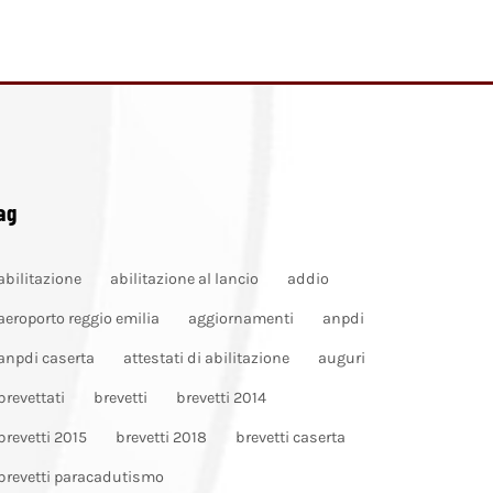
ag
abilitazione
abilitazione al lancio
addio
aeroporto reggio emilia
aggiornamenti
anpdi
anpdi caserta
attestati di abilitazione
auguri
brevettati
brevetti
brevetti 2014
brevetti 2015
brevetti 2018
brevetti caserta
brevetti paracadutismo