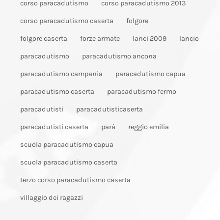
corso paracadutismo
corso paracadutismo 2013
corso paracadutismo caserta
folgore
folgore caserta
forze armate
lanci 2009
lancio
paracadutismo
paracadutismo ancona
paracadutismo campania
paracadutismo capua
paracadutismo caserta
paracadutismo fermo
paracadutisti
paracadutisticaserta
paracadutisti caserta
parà
reggio emilia
scuola paracadutismo capua
scuola paracadutismo caserta
terzo corso paracadutismo caserta
villaggio dei ragazzi