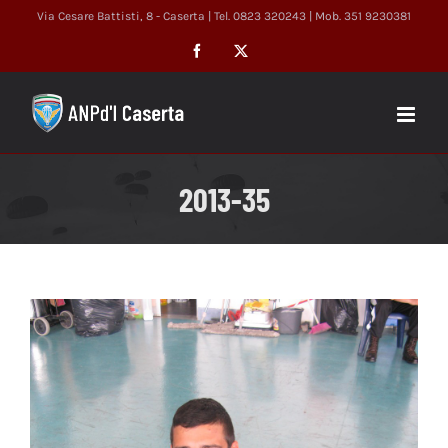
Salta
Via Cesare Battisti, 8 - Caserta | Tel. 0823 320243 | Mob. 351 9230381
al
Facebook
X
contenuto
2013-35
Ingrandisci
immagine