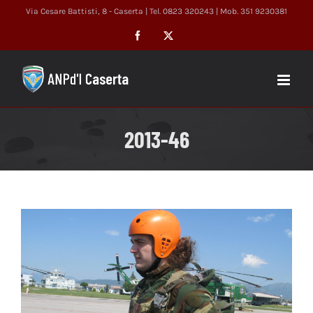
Salta
Via Cesare Battisti, 8 - Caserta | Tel. 0823 320243 | Mob. 351 9230381
al
Facebook
X
contenuto
2013-46
Ingrandisci
immagine