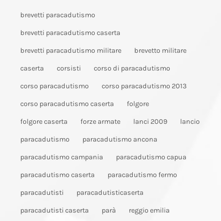
brevetti paracadutismo
brevetti paracadutismo caserta
brevetti paracadutismo militare
brevetto militare
caserta
corsisti
corso di paracadutismo
corso paracadutismo
corso paracadutismo 2013
corso paracadutismo caserta
folgore
folgore caserta
forze armate
lanci 2009
lancio
paracadutismo
paracadutismo ancona
paracadutismo campania
paracadutismo capua
paracadutismo caserta
paracadutismo fermo
paracadutisti
paracadutisticaserta
paracadutisti caserta
parà
reggio emilia