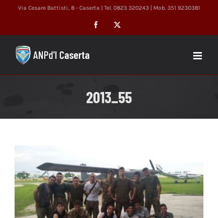
Salta
Via Cesare Battisti, 8 - Caserta | Tel. 0823 320243 | Mob. 351 9230381
al
Facebook
X
contenuto
2013_55
Ingrandisci
immagine