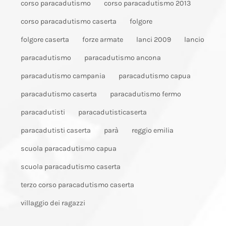
corso paracadutismo
corso paracadutismo 2013
corso paracadutismo caserta
folgore
folgore caserta
forze armate
lanci 2009
lancio
paracadutismo
paracadutismo ancona
paracadutismo campania
paracadutismo capua
paracadutismo caserta
paracadutismo fermo
paracadutisti
paracadutisticaserta
paracadutisti caserta
parà
reggio emilia
scuola paracadutismo capua
scuola paracadutismo caserta
terzo corso paracadutismo caserta
villaggio dei ragazzi