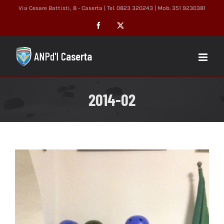
Salta
Via Cesare Battisti, 8 - Caserta | Tel. 0823 320243 | Mob. 351 9230381
al
Facebook
X
contenuto
2014-02
Ingrandisci
immagine