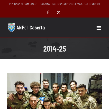
Salta
Via Cesare Battisti, 8 - Caserta | Tel. 0823 320243 | Mob. 351 9230381
al
Facebook
X
contenuto
2014-25
Ingrandisci
immagine