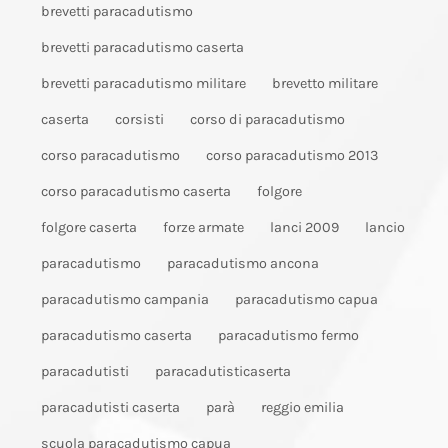
brevetti paracadutismo
brevetti paracadutismo caserta
brevetti paracadutismo militare
brevetto militare
caserta
corsisti
corso di paracadutismo
corso paracadutismo
corso paracadutismo 2013
corso paracadutismo caserta
folgore
folgore caserta
forze armate
lanci 2009
lancio
paracadutismo
paracadutismo ancona
paracadutismo campania
paracadutismo capua
paracadutismo caserta
paracadutismo fermo
paracadutisti
paracadutisticaserta
paracadutisti caserta
parà
reggio emilia
scuola paracadutismo capua