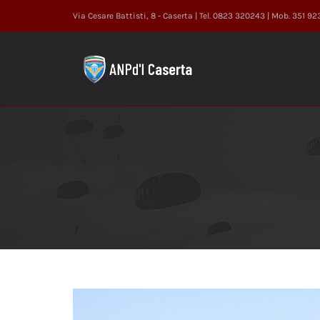
Salta
Via Cesare Battisti, 8 - Caserta | Tel. 0823 320243 | Mob. 351 9
al
contenuto
Ingrandisci
immagine