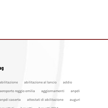
ag
abilitazione
abilitazione al lancio
addio
aeroporto reggio emilia
aggiornamenti
anpdi
anpdi caserta
attestati di abilitazione
auguri