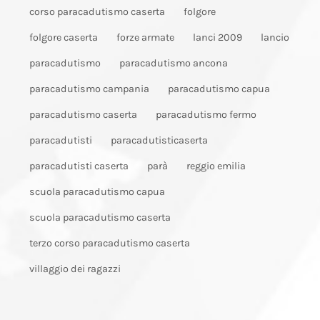
corso paracadutismo caserta
folgore
folgore caserta
forze armate
lanci 2009
lancio
paracadutismo
paracadutismo ancona
paracadutismo campania
paracadutismo capua
paracadutismo caserta
paracadutismo fermo
paracadutisti
paracadutisticaserta
paracadutisti caserta
parà
reggio emilia
scuola paracadutismo capua
scuola paracadutismo caserta
terzo corso paracadutismo caserta
villaggio dei ragazzi