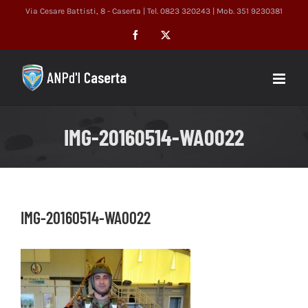
Salta
Via Cesare Battisti, 8 - Caserta | Tel. 0823 320243 | Mob. 351 9230381
al
Facebook
X
contenuto
IMG-20160514-WA0022
IMG-20160514-WA0022