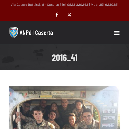
Salta
Via Cesare Battisti, 8 - Caserta | Tel. 0823 320243 | Mob. 351 9230381
al
Facebook
X
contenuto
2016_41
Ingrandisci
immagine