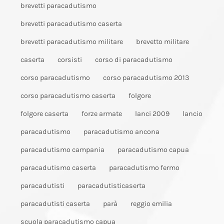
brevetti paracadutismo
brevetti paracadutismo caserta
brevetti paracadutismo militare
brevetto militare
caserta
corsisti
corso di paracadutismo
corso paracadutismo
corso paracadutismo 2013
corso paracadutismo caserta
folgore
folgore caserta
forze armate
lanci 2009
lancio
paracadutismo
paracadutismo ancona
paracadutismo campania
paracadutismo capua
paracadutismo caserta
paracadutismo fermo
paracadutisti
paracadutisticaserta
paracadutisti caserta
parà
reggio emilia
scuola paracadutismo capua