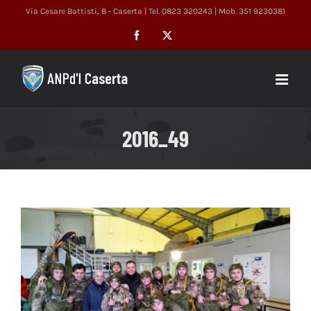
Salta
Via Cesare Battisti, 8 - Caserta | Tel. 0823 320243 | Mob. 351 9230381
al
Facebook
X
contenuto
2016_49
Ingrandisci
immagine