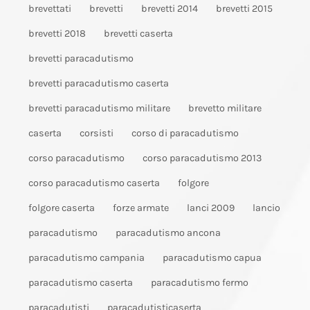
brevettati
brevetti
brevetti 2014
brevetti 2015
brevetti 2018
brevetti caserta
brevetti paracadutismo
brevetti paracadutismo caserta
brevetti paracadutismo militare
brevetto militare
caserta
corsisti
corso di paracadutismo
corso paracadutismo
corso paracadutismo 2013
corso paracadutismo caserta
folgore
folgore caserta
forze armate
lanci 2009
lancio
paracadutismo
paracadutismo ancona
paracadutismo campania
paracadutismo capua
paracadutismo caserta
paracadutismo fermo
paracadutisti
paracadutisticaserta