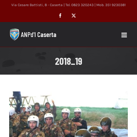
Salta
Via Cesare Battisti, 8 - Caserta | Tel. 0823 320243 | Mob. 351 9230381
al
Facebook
X
contenuto
2018_19
Ingrandisci
immagine