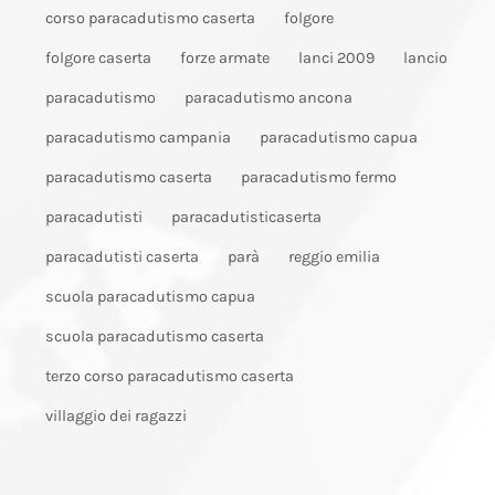
corso paracadutismo caserta
folgore
folgore caserta
forze armate
lanci 2009
lancio
paracadutismo
paracadutismo ancona
paracadutismo campania
paracadutismo capua
paracadutismo caserta
paracadutismo fermo
paracadutisti
paracadutisticaserta
paracadutisti caserta
parà
reggio emilia
scuola paracadutismo capua
scuola paracadutismo caserta
terzo corso paracadutismo caserta
villaggio dei ragazzi