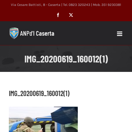
Salta
Via Cesare Battisti, 8 - Caserta | Tel. 0823 320243 | Mob. 351 9230381
al
Facebook
X
contenuto
IMG_20200619_160012(1)
IMG_20200619_160012(1)