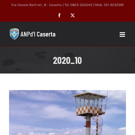
Salta
Via Cesare Battisti, 8 - Caserta | Tel. 0823 320243 | Mob. 351 9230381
al
Facebook
X
contenuto
2020_10
Ingrandisci
immagine