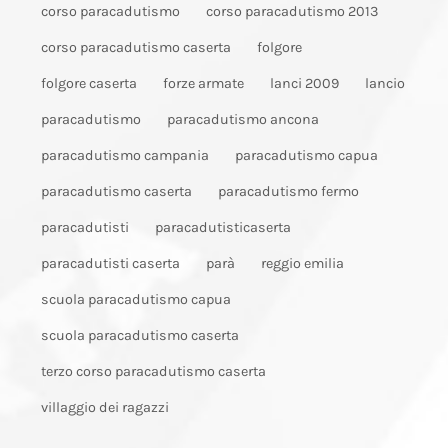
corso paracadutismo
corso paracadutismo 2013
corso paracadutismo caserta
folgore
folgore caserta
forze armate
lanci 2009
lancio
paracadutismo
paracadutismo ancona
paracadutismo campania
paracadutismo capua
paracadutismo caserta
paracadutismo fermo
paracadutisti
paracadutisticaserta
paracadutisti caserta
parà
reggio emilia
scuola paracadutismo capua
scuola paracadutismo caserta
terzo corso paracadutismo caserta
villaggio dei ragazzi