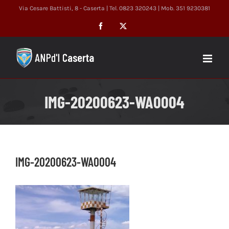
Salta
Via Cesare Battisti, 8 - Caserta | Tel. 0823 320243 | Mob. 351 9230381
al
Facebook
X
contenuto
IMG-20200623-WA0004
IMG-20200623-WA0004