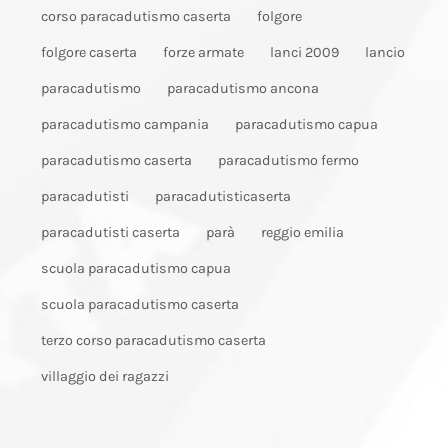
corso paracadutismo caserta
folgore
folgore caserta
forze armate
lanci 2009
lancio
paracadutismo
paracadutismo ancona
paracadutismo campania
paracadutismo capua
paracadutismo caserta
paracadutismo fermo
paracadutisti
paracadutisticaserta
paracadutisti caserta
parà
reggio emilia
scuola paracadutismo capua
scuola paracadutismo caserta
terzo corso paracadutismo caserta
villaggio dei ragazzi