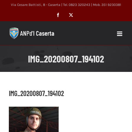
Salta
Via Cesare Battisti, 8 - Caserta | Tel. 0823 320243 | Mob. 351 9230381
al
Facebook
X
contenuto
IMG_20200807_194102
IMG_20200807_194102