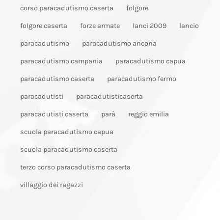
corso paracadutismo caserta
folgore
folgore caserta
forze armate
lanci 2009
lancio
paracadutismo
paracadutismo ancona
paracadutismo campania
paracadutismo capua
paracadutismo caserta
paracadutismo fermo
paracadutisti
paracadutisticaserta
paracadutisti caserta
parà
reggio emilia
scuola paracadutismo capua
scuola paracadutismo caserta
terzo corso paracadutismo caserta
villaggio dei ragazzi