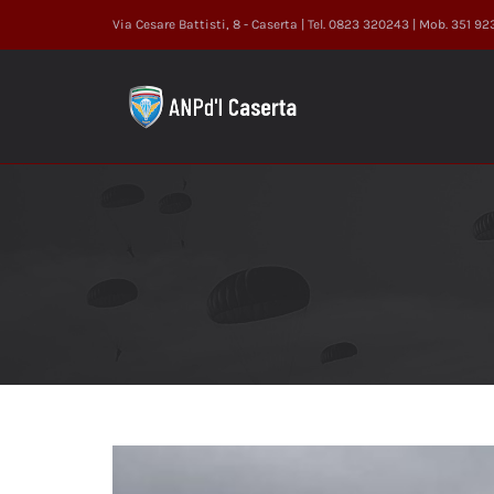
Salta
Via Cesare Battisti, 8 - Caserta | Tel. 0823 320243 | Mob. 351 9
al
contenuto
Ingrandisci
immagine