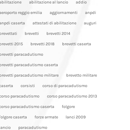
abilitazione
abilitazione al lancio
addio
aeroporto reggio emilia
aggiornamenti
anpdi
anpdi caserta
attestati di abilitazione
auguri
brevettati
brevetti
brevetti 2014
brevetti 2015
brevetti 2018
brevetti caserta
brevetti paracadutismo
brevetti paracadutismo caserta
brevetti paracadutismo militare
brevetto militare
caserta
corsisti
corso di paracadutismo
corso paracadutismo
corso paracadutismo 2013
corso paracadutismo caserta
folgore
folgore caserta
forze armate
lanci 2009
lancio
paracadutismo