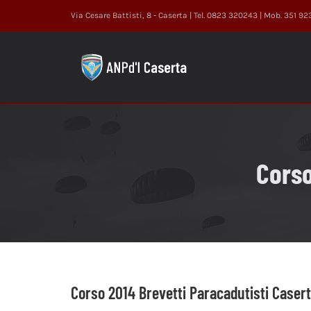
Salta
Via Cesare Battisti, 8 - Caserta | Tel. 0823 320243 | Mob. 351 9
al
contenuto
Corso
Corso 2014 Brevetti Paracadutisti Caser