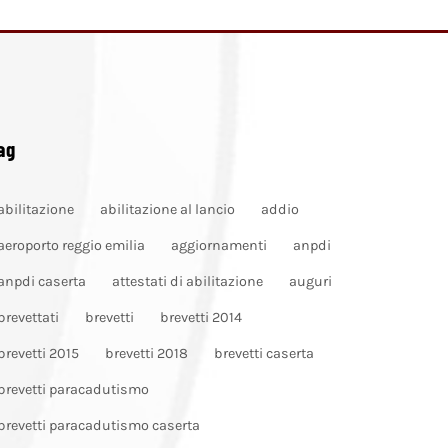
ag
abilitazione
abilitazione al lancio
addio
aeroporto reggio emilia
aggiornamenti
anpdi
anpdi caserta
attestati di abilitazione
auguri
brevettati
brevetti
brevetti 2014
brevetti 2015
brevetti 2018
brevetti caserta
brevetti paracadutismo
brevetti paracadutismo caserta