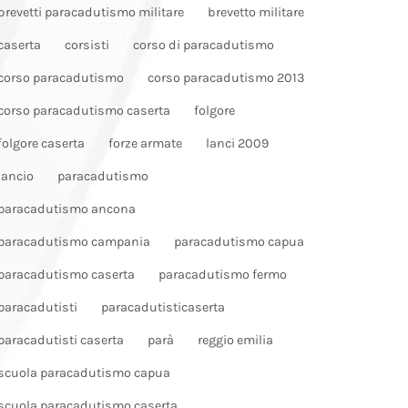
brevetti paracadutismo militare
brevetto militare
caserta
corsisti
corso di paracadutismo
corso paracadutismo
corso paracadutismo 2013
corso paracadutismo caserta
folgore
folgore caserta
forze armate
lanci 2009
lancio
paracadutismo
paracadutismo ancona
paracadutismo campania
paracadutismo capua
paracadutismo caserta
paracadutismo fermo
paracadutisti
paracadutisticaserta
paracadutisti caserta
parà
reggio emilia
scuola paracadutismo capua
scuola paracadutismo caserta