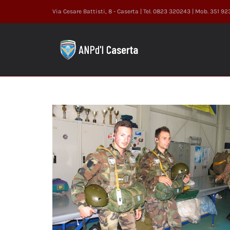
Salta
Via Cesare Battisti, 8 - Caserta | Tel. 0823 320243 | Mob. 351 9
al
contenuto