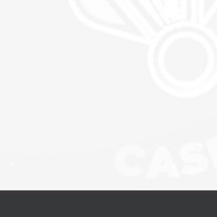
© Copyright 2003 -
2026 | ANPd‘I Caserta | Tutti i diritti