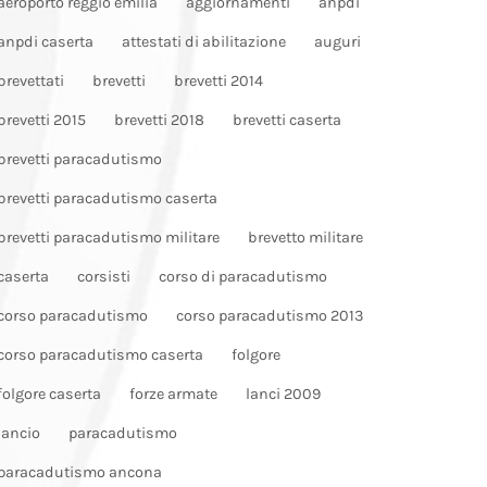
aeroporto reggio emilia
aggiornamenti
anpdi
anpdi caserta
attestati di abilitazione
auguri
brevettati
brevetti
brevetti 2014
brevetti 2015
brevetti 2018
brevetti caserta
brevetti paracadutismo
brevetti paracadutismo caserta
brevetti paracadutismo militare
brevetto militare
caserta
corsisti
corso di paracadutismo
corso paracadutismo
corso paracadutismo 2013
corso paracadutismo caserta
folgore
folgore caserta
forze armate
lanci 2009
lancio
paracadutismo
paracadutismo ancona