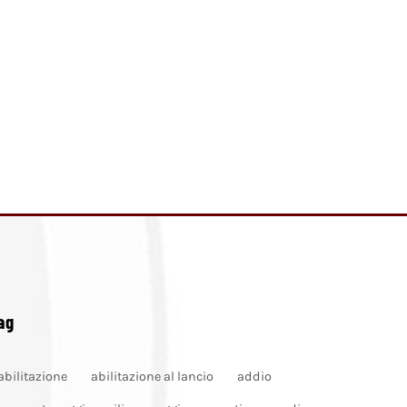
ag
abilitazione
abilitazione al lancio
addio