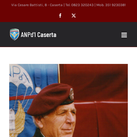
Salta
Via Cesare Battisti, 8 - Caserta | Tel. 0823 320243 | Mob. 351 9230381
al
Facebook
X
contenuto