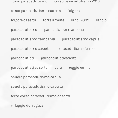
corso paracadutismo
corso paracadutismo 2013
corso paracadutismo caserta
folgore
folgore caserta
forze armate
lanci 2009
lancio
paracadutismo
paracadutismo ancona
paracadutismo campania
paracadutismo capua
paracadutismo caserta
paracadutismo fermo
paracadutisti
paracadutisticaserta
paracadutisti caserta
parà
reggio emilia
scuola paracadutismo capua
scuola paracadutismo caserta
terzo corso paracadutismo caserta
villaggio dei ragazzi