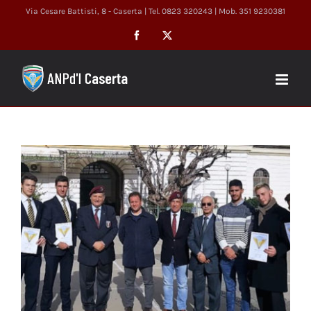
Salta
Via Cesare Battisti, 8 - Caserta | Tel. 0823 320243 | Mob. 351 9230381
al
Facebook
X
contenuto