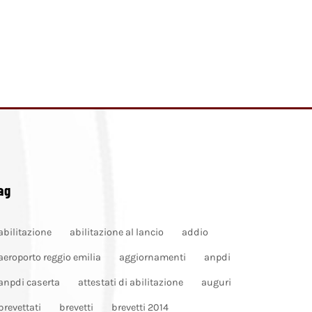
ag
abilitazione
abilitazione al lancio
addio
aeroporto reggio emilia
aggiornamenti
anpdi
anpdi caserta
attestati di abilitazione
auguri
brevettati
brevetti
brevetti 2014