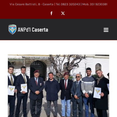
Salta
Via Cesare Battisti, 8 - Caserta | Tel. 0823 320243 | Mob. 351 9230381
al
Facebook
X
contenuto