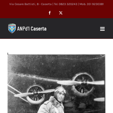
Salta
Via Cesare Battisti, 8 - Caserta | Tel. 0823 320243 | Mob. 351 9230381
al
Facebook
X
contenuto