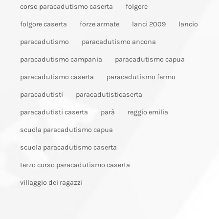
corso paracadutismo caserta
folgore
folgore caserta
forze armate
lanci 2009
lancio
paracadutismo
paracadutismo ancona
paracadutismo campania
paracadutismo capua
paracadutismo caserta
paracadutismo fermo
paracadutisti
paracadutisticaserta
paracadutisti caserta
parà
reggio emilia
scuola paracadutismo capua
scuola paracadutismo caserta
terzo corso paracadutismo caserta
villaggio dei ragazzi