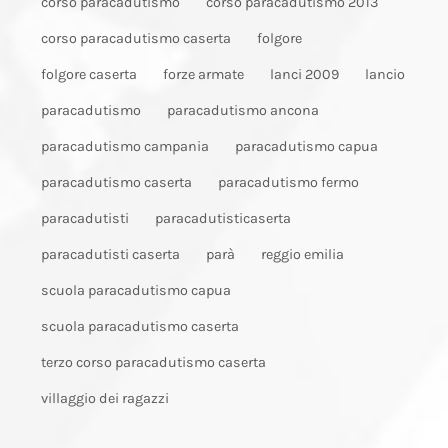
corso paracadutismo
corso paracadutismo 2013
corso paracadutismo caserta
folgore
folgore caserta
forze armate
lanci 2009
lancio
paracadutismo
paracadutismo ancona
paracadutismo campania
paracadutismo capua
paracadutismo caserta
paracadutismo fermo
paracadutisti
paracadutisticaserta
paracadutisti caserta
parà
reggio emilia
scuola paracadutismo capua
scuola paracadutismo caserta
terzo corso paracadutismo caserta
villaggio dei ragazzi