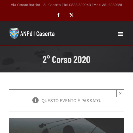
Salta
Via Cesare Battisti, 8 - Caserta | Tel. 0823 320243 | Mob. 351 9230381
al
Facebook
X
contenuto
2° Corso 2020
×
QUESTO EVENTO È PASSATO.