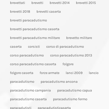
brevettati
brevetti
brevetti 2014
brevetti 2015
brevetti 2018
brevetti caserta
brevetti paracadutismo
brevetti paracadutismo caserta
brevetti paracadutismo militare
brevetto militare
caserta
corsisti
corso di paracadutismo
corso paracadutismo
corso paracadutismo 2013
corso paracadutismo caserta
folgore
folgore caserta
forze armate
lanci 2009
lancio
paracadutismo
paracadutismo ancona
paracadutismo campania
paracadutismo capua
paracadutismo caserta
paracadutismo fermo
paracadutisti
paracadutisticaserta