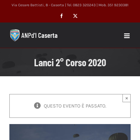
Salta
Via Cesare Battisti, 8 - Caserta | Tel. 0823 320243 | Mob. 351 9230381
al
Facebook
X
contenuto
Lanci 2° Corso 2020
×
QUESTO EVENTO È PASSATO.